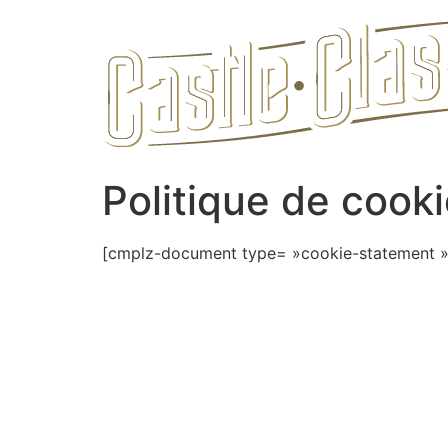
Aller
au
contenu
Politique de cook
[cmplz-document type= »cookie-statement »