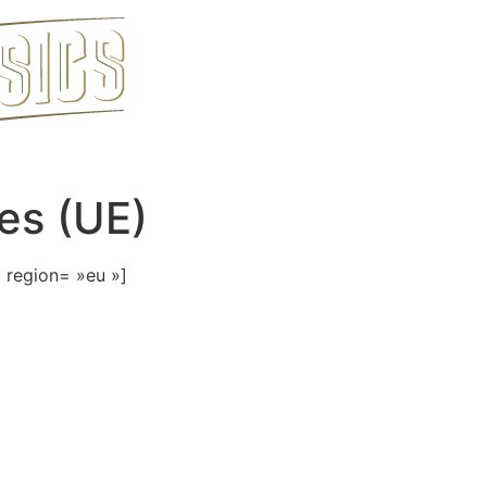
ies (UE)
 region= »eu »]